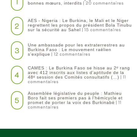
1
| 20 commentaires
bonnes mœurs, interdits
AES - Nigeria : Le Burkina, le Mali et le Niger
2
regrettent les propos du président Bola Tinubu
| 15 commentaires
sur la sécurité au Sahel
Une ambassade pour les extraterrestres au
3
Burkina Faso : Le mouvement raëlien
| 12 commentaires
s’explique
CAMES : Le Burkina Faso se hisse au 2ᵉ rang
4
avec 412 inscrits aux listes d’aptitude de la
| 11
48ᵉ session des Comités consultatifs (…)
commentaires
Assemblée législative du peuple : Mathieu
5
Boro fait ses premiers pas à l’hémicycle et
| 11
promet de porter la voix des Burkinabè
commentaires