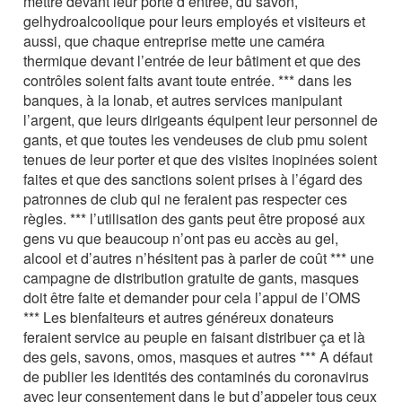
mettre devant leur porte d’entrée, du savon,
gelhydroalcoolique pour leurs employés et visiteurs et
aussi, que chaque entreprise mette une caméra
thermique devant l’entrée de leur bâtiment et que des
contrôles soient faits avant toute entrée. *** dans les
banques, à la lonab, et autres services manipulant
l’argent, que leurs dirigeants équipent leur personnel de
gants, et que toutes les vendeuses de club pmu soient
tenues de leur porter et que des visites inopinées soient
faites et que des sanctions soient prises à l’égard des
patronnes de club qui ne feraient pas respecter ces
règles. *** l’utilisation des gants peut être proposé aux
gens vu que beaucoup n’ont pas eu accès au gel,
alcool et d’autres n’hésitent pas à parler de coût *** une
campagne de distribution gratuite de gants, masques
doit être faite et demander pour cela l’appui de l’OMS
*** Les bienfaiteurs et autres généreux donateurs
feraient service au peuple en faisant distribuer ça et là
des gels, savons, omos, masques et autres *** A défaut
de publier les identités des contaminés du coronavirus
avec leur consentement dans le but d’appeler tous ceux