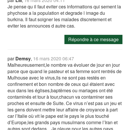
par
Lili
,
16 mars 2020 04:11
Je pense qu il faut eviter ces informations qui sement la
phychose a la population et degrade l image du
burkina. Il faut soigner les malades discretement et
eviter les announces d autre cas.
Répondre à ce message
par
Demsy
,
16 mars 2020 06:47
Malheureusement,le nombre va évoluer de jour en jour
parce que quand le pasteur et sa femme sont rentrés de
Mulhouse avec le virus,ils ne sont pas restés en
confinement et bon nombre de ceux qui étaient avec
eux dans les églises,baptêmes ou mariages ont été
contaminés et tour à tour,chacun va contaminer ses
proches et ensuite de Suite. Ce virus n’est pas un jeu et
les gens doivent mettre leur affaire de croyance à part
car l’Italie où vit le pape est le pays le plus touché
d’Europe,les grands pays musulmans comme l’Iran et
autres sont dedans... Je pleure pour les autres pays