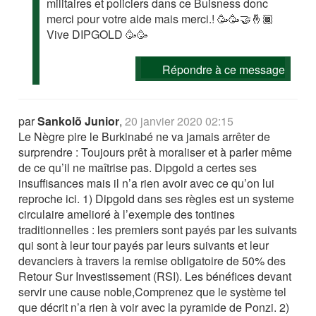
militaires et policiers dans ce Buisness donc
merci pour votre aide mais merci.! 🥳🥳🤝🤞🏾
Vive DIPGOLD 🥳🥳
Répondre à ce message
par
Sankolõ Junior
,
20 janvier 2020 02:15
Le Nègre pire le Burkinabé ne va jamais arrêter de
surprendre : Toujours prêt à moraliser et à parler même
de ce qu’il ne maîtrise pas. Dipgold a certes ses
insuffisances mais il n’a rien avoir avec ce qu’on lui
reproche ici. 1) Dipgold dans ses règles est un systeme
circulaire amelioré à l’exemple des tontines
traditionnelles : les premiers sont payés par les suivants
qui sont à leur tour payés par leurs suivants et leur
devanciers à travers la remise obligatoire de 50% des
Retour Sur Investissement (RSI). Les bénéfices devant
servir une cause noble,Comprenez que le système tel
que décrit n’a rien à voir avec la pyramide de Ponzi. 2)