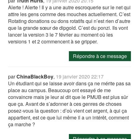
par
Truth Hurts
,
19 janvier 2020 20:15
Alerte ! Alerte ! Il y a une autre escroquerie sur le net qui
attire les gens comme des mouches actuellement. C’est
Rotating donations ou dons rotatifs qui n’est rien d’autre
que la grande sœur de dipgold. C’est du ponzi. Ils vont
lancer la version 3 le 7 février au moment où les
versions 1 et 2 commencent à se gripper.
Répondre à ce message
par
ChinaBlackBoy
,
19 janvier 2020 22:17
Un étudiant qui se laisse avoir dans ça ne mérite pas sa
place au campus. Beaucoup ont essayé de me
convaincre mais je leur ai dit que le PMUB est plus sûr
que ça. Avant de s’adonner à ces genres de choses
posez-vous la question : d’où vient cet argent, à qui ça
appartient, est ce que lui même il a un intérêt, comment
ça marche ?
Répondre à ce message