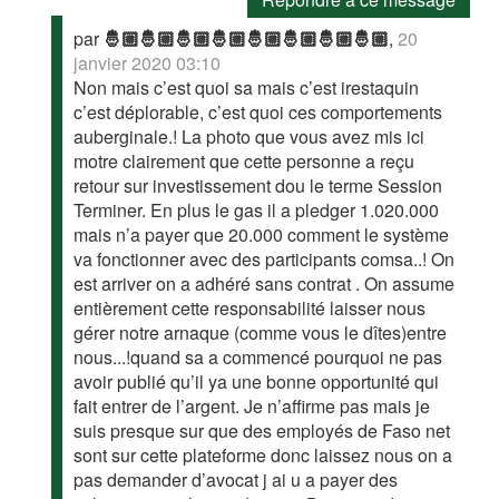
par
🤴🏼🤴🏼🤴🏼🤴🏼🤴🏼🤴🏼🤴🏼🤴🏼
,
20
janvier 2020 03:10
Non mais c’est quoi sa mais c’est irestaquin
c’est déplorable, c’est quoi ces comportements
auberginale.! La photo que vous avez mis ici
motre clairement que cette personne a reçu
retour sur investissement dou le terme Session
Terminer. En plus le gas il a pledger 1.020.000
mais n’a payer que 20.000 comment le système
va fonctionner avec des participants comsa..! On
est arriver on a adhéré sans contrat . On assume
entièrement cette responsabilité laisser nous
gérer notre arnaque (comme vous le dîtes)entre
nous...!quand sa a commencé pourquoi ne pas
avoir publié qu’il ya une bonne opportunité qui
fait entrer de l’argent. Je n’affirme pas mais je
suis presque sur que des employés de Faso net
sont sur cette plateforme donc laissez nous on a
pas demander d’avocat j ai u a payer des