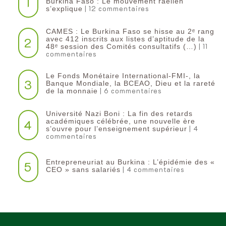
1
Burkina Faso : Le mouvement raëlien
| 12 commentaires
s’explique
CAMES : Le Burkina Faso se hisse au 2ᵉ rang
2
avec 412 inscrits aux listes d’aptitude de la
| 11
48ᵉ session des Comités consultatifs (…)
commentaires
Le Fonds Monétaire International-FMI-, la
3
Banque Mondiale, la BCEAO, Dieu et la rareté
| 6 commentaires
de la monnaie
Université Nazi Boni : La fin des retards
4
académiques célébrée, une nouvelle ère
| 4
s’ouvre pour l’enseignement supérieur
commentaires
Entrepreneuriat au Burkina : L’épidémie des «
5
| 4 commentaires
CEO » sans salariés