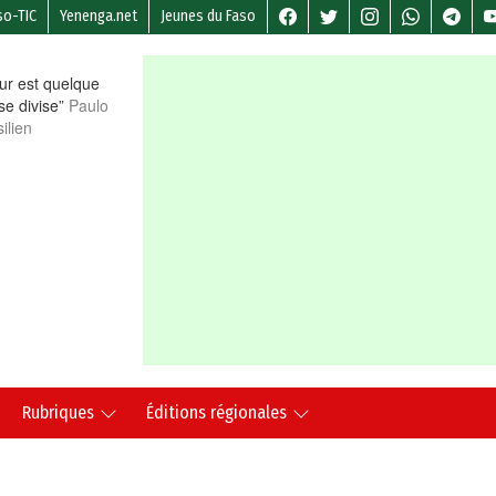
so-TIC
Yenenga.net
Jeunes du Faso
r est quelque
 se divise”
Paulo
ilien
Rubriques
Éditions régionales