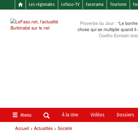
Les régionales
Lefaso-TV
Fasorama
Tourisme
Fa
Proverbe du Jour :
“Le bonheu
chose qui se multiplie quand il
Coelho Ecrivain brés
À la Une
Vidéos
Dossiers
Menu
Accueil
>
Actualités
>
Société