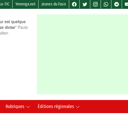
so-TIC
Yenenga.net
Jeunes du Faso
r est quelque
 se divise”
Paulo
ilien
Rubriques
Éditions régionales