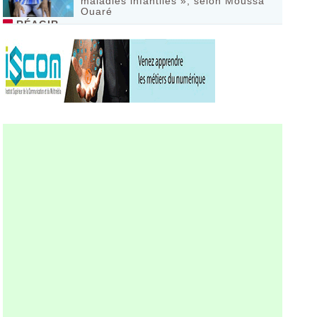
maladies infantiles », selon Moussa
Ouaré
RÉAGIR