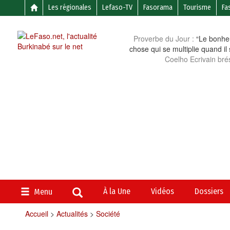
Les régionales
Lefaso-TV
Fasorama
Tourisme
Fa
Proverbe du Jour :
“Le bonheu
chose qui se multiplie quand il
Coelho Ecrivain brés
À la Une
Vidéos
Dossiers
Menu
Accueil
>
Actualités
>
Société