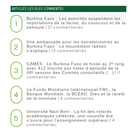
ARTICLES LES PLUS COMMENTÉS
Burkina Faso : Les autorités suspendent les
1
importations de la farine, du couscous et de la
| 21 commentaires
semoule
Une ambassade pour les extraterrestres au
2
Burkina Faso : Le mouvement raëlien
| 12 commentaires
s’explique
CAMES : Le Burkina Faso se hisse au 2ᵉ rang
3
avec 412 inscrits aux listes d’aptitude de la
| 11
48ᵉ session des Comités consultatifs (…)
commentaires
Le Fonds Monétaire International-FMI-, la
4
Banque Mondiale, la BCEAO, Dieu et la rareté
| 6 commentaires
de la monnaie
Université Nazi Boni : La fin des retards
5
académiques célébrée, une nouvelle ère
| 4
s’ouvre pour l’enseignement supérieur
commentaires