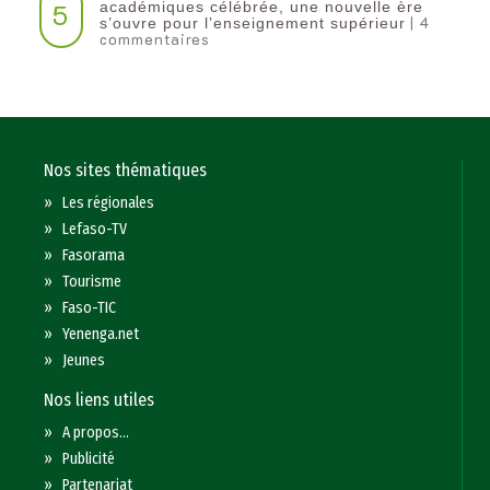
5
académiques célébrée, une nouvelle ère
| 4
s’ouvre pour l’enseignement supérieur
commentaires
Nos sites thématiques
»
Les régionales
»
Lefaso-TV
»
Fasorama
»
Tourisme
»
Faso-TIC
»
Yenenga.net
»
Jeunes
Nos liens utiles
»
A propos...
»
Publicité
»
Partenariat