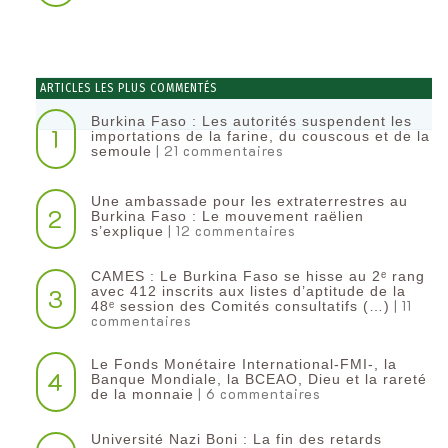
ARTICLES LES PLUS COMMENTÉS
Burkina Faso : Les autorités suspendent les
1
importations de la farine, du couscous et de la
| 21 commentaires
semoule
Une ambassade pour les extraterrestres au
2
Burkina Faso : Le mouvement raëlien
| 12 commentaires
s’explique
CAMES : Le Burkina Faso se hisse au 2ᵉ rang
3
avec 412 inscrits aux listes d’aptitude de la
| 11
48ᵉ session des Comités consultatifs (…)
commentaires
Le Fonds Monétaire International-FMI-, la
4
Banque Mondiale, la BCEAO, Dieu et la rareté
| 6 commentaires
de la monnaie
Université Nazi Boni : La fin des retards