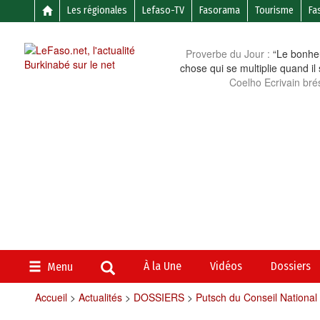
Les régionales
Lefaso-TV
Fasorama
Tourisme
Fa
Proverbe du Jour :
“Le bonheu
chose qui se multiplie quand il
Coelho Ecrivain brés
À la Une
Vidéos
Dossiers
Menu
Accueil
>
Actualités
>
DOSSIERS
>
Putsch du Conseil National