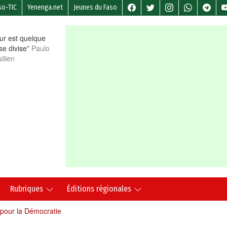
so-TIC
Yenenga.net
Jeunes du Faso
r est quelque
 se divise”
Paulo
ilien
Rubriques
Éditions régionales
 pour la Démocratie