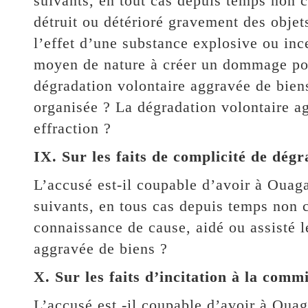
suivants, en tout cas depuis temps non c
détruit ou détérioré gravement des objet
l’effet d’une substance explosive ou inc
moyen de nature à créer un dommage pou
dégradation volontaire aggravée de bien
organisée ? La dégradation volontaire a
effraction ?
IX. Sur les faits de complicité de dég
L’accusé est-il coupable d’avoir à Ouag
suivants, en tous cas depuis temps non c
connaissance de cause, aidé ou assisté l
aggravée de biens ?
X. Sur les faits d’incitation à la commi
L’accusé est -il coupable d’avoir à Oua