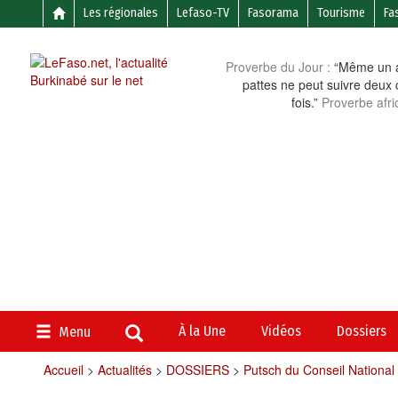
Les régionales
Lefaso-TV
Fasorama
Tourisme
Fa
Proverbe du Jour :
“Même un a
pattes ne peut suivre deux 
fois.”
Proverbe afri
À la Une
Vidéos
Dossiers
Menu
Accueil
>
Actualités
>
DOSSIERS
>
Putsch du Conseil National