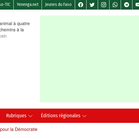
so-TIC
Yenenga.net
Jeunes du Faso
nimal à quatre
chemins à la
cain
Rubriques
Éditions régionales
 pour la Démocratie