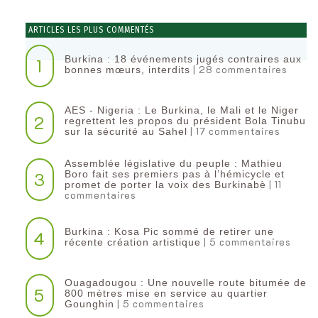
ARTICLES LES PLUS COMMENTÉS
Burkina : 18 événements jugés contraires aux
1
| 28 commentaires
bonnes mœurs, interdits
AES - Nigeria : Le Burkina, le Mali et le Niger
2
regrettent les propos du président Bola Tinubu
| 17 commentaires
sur la sécurité au Sahel
Assemblée législative du peuple : Mathieu
3
Boro fait ses premiers pas à l’hémicycle et
| 11
promet de porter la voix des Burkinabè
commentaires
Burkina : Kosa Pic sommé de retirer une
4
| 5 commentaires
récente création artistique
Ouagadougou : Une nouvelle route bitumée de
5
800 mètres mise en service au quartier
| 5 commentaires
Gounghin