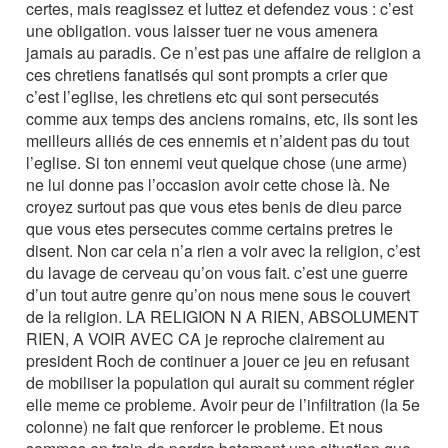
certes, mais reagissez et luttez et defendez vous : c’est
une obligation. vous laisser tuer ne vous amenera
jamais au paradis. Ce n’est pas une affaire de religion a
ces chretiens fanatisés qui sont prompts a crier que
c’est l’eglise, les chretiens etc qui sont persecutés
comme aux temps des anciens romains, etc, ils sont les
meilleurs alliés de ces ennemis et n’aident pas du tout
l’eglise. Si ton ennemi veut quelque chose (une arme)
ne lui donne pas l’occasion avoir cette chose là. Ne
croyez surtout pas que vous etes benis de dieu parce
que vous etes persecutes comme certains pretres le
disent. Non car cela n’a rien a voir avec la religion, c’est
du lavage de cerveau qu’on vous fait. c’est une guerre
d’un tout autre genre qu’on nous mene sous le couvert
de la religion. LA RELIGION N A RIEN, ABSOLUMENT
RIEN, A VOIR AVEC CA je reproche clairement au
president Roch de continuer a jouer ce jeu en refusant
de mobiliser la population qui aurait su comment régler
elle meme ce probleme. Avoir peur de l’infiltration (la 5e
colonne) ne fait que renforcer le probleme. Et nous