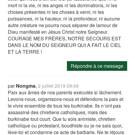
mort ni la vie, ni les anges ni les dominations, ni les
choses présentes ni les choses à venir, ni les
puissances, ni la hauteur, ni la profondeur, ni aucune
autre créature ne pourra nous séparer de lamour de
Dieu manifesté en Jésus Christ notre Seigneur.
COURAGE MES FRÈRES, NOTRE SECOURS EST
DANS LE NOM DU SEIGNEUR QUI A FAIT LE CIEL
ET LA TERRE !
Répondre à ce message
par
Nongma
,
2 juillet 2019 09:49
Paix aux âmes de nos parents exécutés si lâchement.
Levons-nous, organisons-nous et défendons la paix et
le vivre ensemble de tous les burkinabe. Ils n´ont pas
assassiné des chretiens catholiques, mais des
burkinabe tout court. Que tu sois animiste, chretien
catholique ou protestant, boudhiste ou je ne sais quoi,
lève-toi et condamne ce acte de barbarie. Ne te réjouis