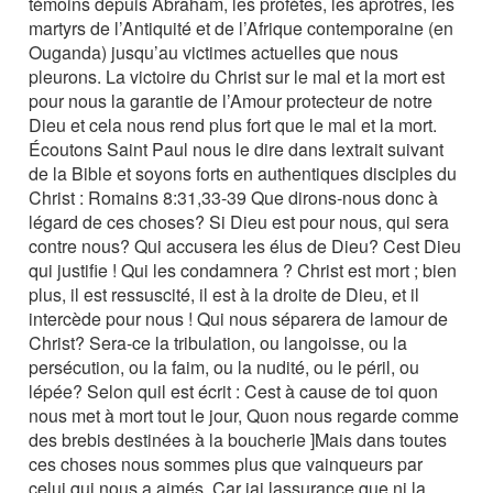
témoins depuis Abraham, les profètes, les aprôtres, les
martyrs de l’Antiquité et de l’Afrique contemporaine (en
Ouganda) jusqu’au victimes actuelles que nous
pleurons. La victoire du Christ sur le mal et la mort est
pour nous la garantie de l’Amour protecteur de notre
Dieu et cela nous rend plus fort que le mal et la mort.
Écoutons Saint Paul nous le dire dans lextrait suivant
de la Bible et soyons forts en authentiques disciples du
Christ : Romains 8:31,33-39 Que dirons-nous donc à
légard de ces choses? Si Dieu est pour nous, qui sera
contre nous? Qui accusera les élus de Dieu? Cest Dieu
qui justifie ! Qui les condamnera ? Christ est mort ; bien
plus, il est ressuscité, il est à la droite de Dieu, et il
intercède pour nous ! Qui nous séparera de lamour de
Christ? Sera-ce la tribulation, ou langoisse, ou la
persécution, ou la faim, ou la nudité, ou le péril, ou
lépée? Selon quil est écrit : Cest à cause de toi quon
nous met à mort tout le jour, Quon nous regarde comme
des brebis destinées à la boucherie ]Mais dans toutes
ces choses nous sommes plus que vainqueurs par
celui qui nous a aimés. Car jai lassurance que ni la