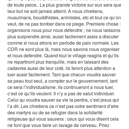
de toute peice.. La plus grande victoire sur eux sera que
leur but ne soit jamais atteint. A nous chretiens,
musulmans, bouddhistes, animistes, etc et tout ce qu’on
veut, de ne pas tomber dans ce piege. Premiere chose :
organisons nous pour nous defendre ; ne nous laissons
plus surprendre ainsi, aussi facilement assis a discuter
comme si nous etions en periode de paix normale. Les
CDR ne sont plus là, mais nous savons nous organiser
et nous defendre. Quand tout le village reagira et qu’ils
ne repartiront plus tranquille, mais en laissant des
cadavres aussi de leur coté, ils feront plus attention a
tuer aussi facilement. Tant que chacun voudra sauver
sa peau tout seul, a compter sur le gouvernement, tant
ce sera l’individualisme, ils continueront a nous tuer,
c’est ce qu’ils veulent. Il n’y a pas de salut individuel.
Celui qu voudra sauver sa vie la perdra, c’est jesus qui
l’a dit. Les chretiens ce n’est pas votre sentiment d’etre
des martyrs ou de se refugier dans la solidarité
religieuse qui vous sauvera : ceux qui vous disent cela
ne font que vous faire un lavage de cerveau. Priez