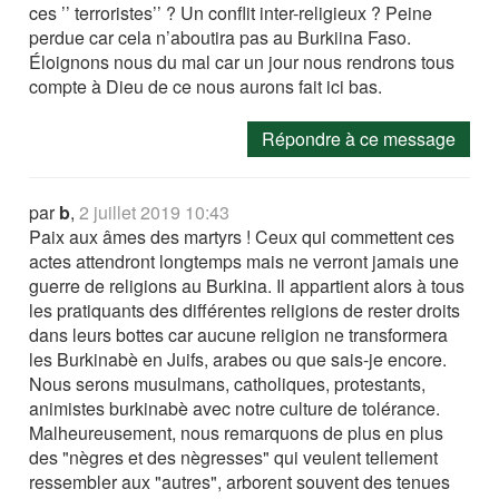
ces ’’ terroristes’’ ? Un conflit inter-religieux ? Peine
perdue car cela n’aboutira pas au Burkiina Faso.
Éloignons nous du mal car un jour nous rendrons tous
compte à Dieu de ce nous aurons fait ici bas.
Répondre à ce message
par
b
,
2 juillet 2019 10:43
Paix aux âmes des martyrs ! Ceux qui commettent ces
actes attendront longtemps mais ne verront jamais une
guerre de religions au Burkina. Il appartient alors à tous
les pratiquants des différentes religions de rester droits
dans leurs bottes car aucune religion ne transformera
les Burkinabè en Juifs, arabes ou que sais-je encore.
Nous serons musulmans, catholiques, protestants,
animistes burkinabè avec notre culture de tolérance.
Malheureusement, nous remarquons de plus en plus
des "nègres et des nègresses" qui veulent tellement
ressembler aux "autres", arborent souvent des tenues