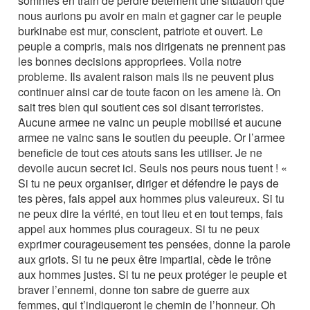
sommes en train de perdre betement une situation que
nous aurions pu avoir en main et gagner car le peuple
burkinabe est mur, conscient, patriote et ouvert. Le
peuple a compris, mais nos dirigenats ne prennent pas
les bonnes decisions appropriees. Voila notre
probleme. Ils avaient raison mais ils ne peuvent plus
continuer ainsi car de toute facon on les amene là. On
sait tres bien qui soutient ces soi disant terroristes.
Aucune armee ne vainc un peuple mobilisé et aucune
armee ne vainc sans le soutien du peeuple. Or l’armee
beneficie de tout ces atouts sans les utiliser. Je ne
devoile aucun secret ici. Seuls nos peurs nous tuent ! «
Si tu ne peux organiser, diriger et défendre le pays de
tes pères, fais appel aux hommes plus valeureux. Si tu
ne peux dire la vérité, en tout lieu et en tout temps, fais
appel aux hommes plus courageux. Si tu ne peux
exprimer courageusement tes pensées, donne la parole
aux griots. Si tu ne peux être impartial, cède le trône
aux hommes justes. Si tu ne peux protéger le peuple et
braver l’ennemi, donne ton sabre de guerre aux
femmes, qui t’indiqueront le chemin de l’honneur. Oh