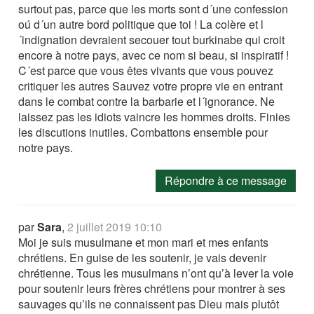
surtout pas, parce que les morts sont d´une confession
oú d´un autre bord politique que toi ! La colère et l
´indignation devraient secouer tout burkinabe qui croit
encore à notre pays, avec ce nom si beau, si inspiratif !
C´est parce que vous êtes vivants que vous pouvez
critiquer les autres Sauvez votre propre vie en entrant
dans le combat contre la barbarie et l´ignorance. Ne
laissez pas les idiots vaincre les hommes droits. Finies
les discutions inutiles. Combattons ensemble pour
notre pays.
Répondre à ce message
par
Sara
,
2 juillet 2019 10:10
Moi je suis musulmane et mon mari et mes enfants
chrétiens. En guise de les soutenir, je vais devenir
chrétienne. Tous les musulmans n’ont qu’à lever la voie
pour soutenir leurs frères chrétiens pour montrer à ses
sauvages qu’ils ne connaissent pas Dieu mais plutôt