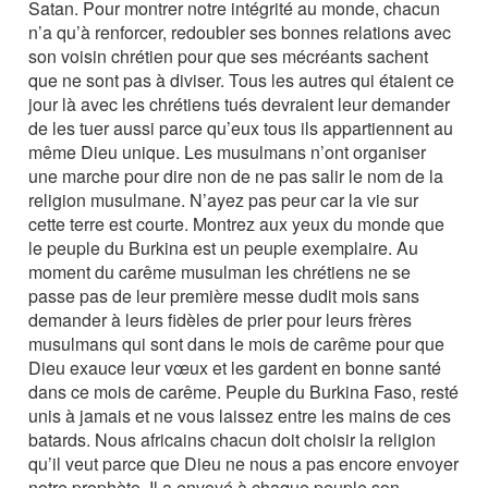
Satan. Pour montrer notre intégrité au monde, chacun
n’a qu’à renforcer, redoubler ses bonnes relations avec
son voisin chrétien pour que ses mécréants sachent
que ne sont pas à diviser. Tous les autres qui étaient ce
jour là avec les chrétiens tués devraient leur demander
de les tuer aussi parce qu’eux tous ils appartiennent au
même Dieu unique. Les musulmans n’ont organiser
une marche pour dire non de ne pas salir le nom de la
religion musulmane. N’ayez pas peur car la vie sur
cette terre est courte. Montrez aux yeux du monde que
le peuple du Burkina est un peuple exemplaire. Au
moment du carême musulman les chrétiens ne se
passe pas de leur première messe dudit mois sans
demander à leurs fidèles de prier pour leurs frères
musulmans qui sont dans le mois de carême pour que
Dieu exauce leur vœux et les gardent en bonne santé
dans ce mois de carême. Peuple du Burkina Faso, resté
unis à jamais et ne vous laissez entre les mains de ces
batards. Nous africains chacun doit choisir la religion
qu’il veut parce que Dieu ne nous a pas encore envoyer
notre prophète. Il a envoyé à chaque peuple son