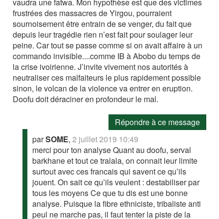
vaudra une fatwa. Mon hypothèse est que des victimes
frustrées des massacres de Yirgou, pourraient
sournoisement être entrain de se venger, du fait que
depuis leur tragédie rien n’est fait pour soulager leur
peine. Car tout se passe comme si on avait affaire à un
commando invisible....comme IB à Abobo du temps de
la crise ivoirienne. J’invite vivement nos autorités à
neutraliser ces malfaiteurs le plus rapidement possible
sinon, le volcan de la violence va entrer en eruption.
Doofu doit déraciner en profondeur le mal.
Répondre à ce message
par
SOME
,
2 juillet 2019 10:49
merci pour ton analyse Quant au doofu, serval
barkhane et tout ce tralala, on connait leur limite
surtout avec ces francais qui savent ce qu’ils
jouent. On sait ce qu’ils veulent : destabiliser par
tous les moyens Ce que tu dis est une bonne
analyse. Puisque la fibre ethniciste, tribaliste anti
peul ne marche pas, il faut tenter la piste de la