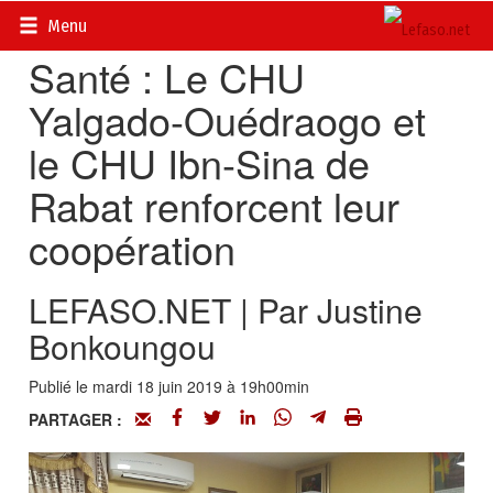
Accueil
>
Actualités
>
Société
Menu
Santé : Le CHU
Yalgado-Ouédraogo et
le CHU Ibn-Sina de
Rabat renforcent leur
coopération
LEFASO.NET | Par Justine
Bonkoungou
Publié le mardi 18 juin 2019 à 19h00min
PARTAGER :