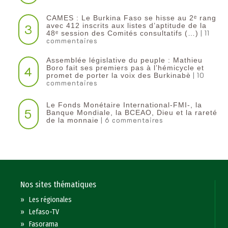
CAMES : Le Burkina Faso se hisse au 2ᵉ rang
3
avec 412 inscrits aux listes d’aptitude de la
| 11
48ᵉ session des Comités consultatifs (…)
commentaires
Assemblée législative du peuple : Mathieu
4
Boro fait ses premiers pas à l’hémicycle et
| 10
promet de porter la voix des Burkinabè
commentaires
Le Fonds Monétaire International-FMI-, la
5
Banque Mondiale, la BCEAO, Dieu et la rareté
| 6 commentaires
de la monnaie
Nos sites thématiques
»
Les régionales
»
Lefaso-TV
»
Fasorama