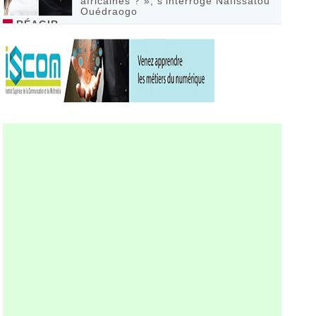
africaines ? », s’interroge Nafissatou
Ouédraogo
RÉAGIR