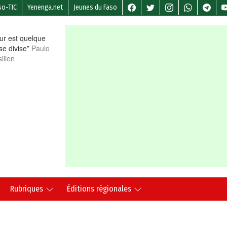
so-TIC
Yenenga.net
Jeunes du Faso
r est quelque
 se divise”
Paulo
ilien
Rubriques
Éditions régionales