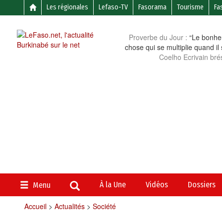
Les régionales
Lefaso-TV
Fasorama
Tourisme
Fa
Proverbe du Jour :
“Le bonheu
chose qui se multiplie quand il
Coelho Ecrivain brés
À la Une
Vidéos
Dossiers
Menu
Accueil
>
Actualités
>
Société