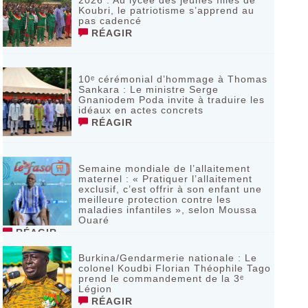
2026 : Au lycée des jeunes filles de
Koubri, le patriotisme s’apprend au
pas cadencé
RÉAGIR
10ᵉ cérémonial d’hommage à Thomas
Sankara : Le ministre Serge
Gnaniodem Poda invite à traduire les
idéaux en actes concrets
RÉAGIR
Semaine mondiale de l’allaitement
maternel : « Pratiquer l’allaitement
exclusif, c’est offrir à son enfant une
meilleure protection contre les
maladies infantiles », selon Moussa
Ouaré
RÉAGIR
Burkina/Gendarmerie nationale : Le
colonel Koudbi Florian Théophile Tago
prend le commandement de la 3ᵉ
Légion
RÉAGIR