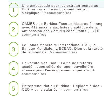
Une ambassade pour les extraterrestres au
1
Burkina Faso : Le mouvement raëlien
| 12 commentaires
s’explique
CAMES : Le Burkina Faso se hisse au 2ᵉ rang
2
avec 412 inscrits aux listes d’aptitude de la
| 11
48ᵉ session des Comités consultatifs (…)
commentaires
Le Fonds Monétaire International-FMI-, la
3
Banque Mondiale, la BCEAO, Dieu et la rareté
| 6 commentaires
de la monnaie
Université Nazi Boni : La fin des retards
4
académiques célébrée, une nouvelle ère
| 4
s’ouvre pour l’enseignement supérieur
commentaires
Entrepreneuriat au Burkina : L’épidémie des «
5
| 4 commentaires
CEO » sans salariés