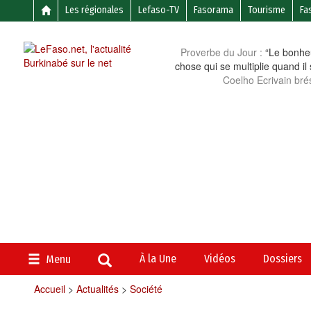
Les régionales
Lefaso-TV
Fasorama
Tourisme
Fa
Proverbe du Jour :
“Le bonheu
chose qui se multiplie quand il
Coelho Ecrivain brés
À la Une
Vidéos
Dossiers
Menu
Accueil
>
Actualités
>
Société