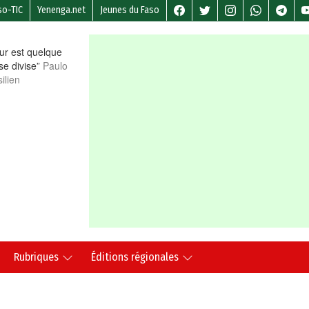
so-TIC
Yenenga.net
Jeunes du Faso
r est quelque
 se divise”
Paulo
ilien
Rubriques
Éditions régionales