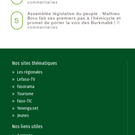
commentaires
Assemblée législative du peuple : Mathieu
5
Boro fait ses premiers pas à l’hémicycle et
| 11
promet de porter la voix des Burkinabè
commentaires
Nos sites thématiques
»
Les régionales
»
Lefaso-TV
»
Fasorama
»
Tourisme
»
Faso-TIC
»
Yenenga.net
»
Jeunes
Nos liens utiles