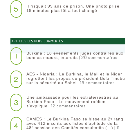
Il risquait 99 ans de prison. Une photo prise
5
18 minutes plus tôt a tout changé
ARTICLES LES PLUS COMMENTÉS
Burkina : 18 événements jugés contraires aux
1
| 20 commentaires
bonnes mœurs, interdits
AES - Nigeria : Le Burkina, le Mali et le Niger
2
regrettent les propos du président Bola Tinubu
| 15 commentaires
sur la sécurité au Sahel
Une ambassade pour les extraterrestres au
3
Burkina Faso : Le mouvement raëlien
| 12 commentaires
s’explique
CAMES : Le Burkina Faso se hisse au 2ᵉ rang
4
avec 412 inscrits aux listes d’aptitude de la
| 11
48ᵉ session des Comités consultatifs (…)