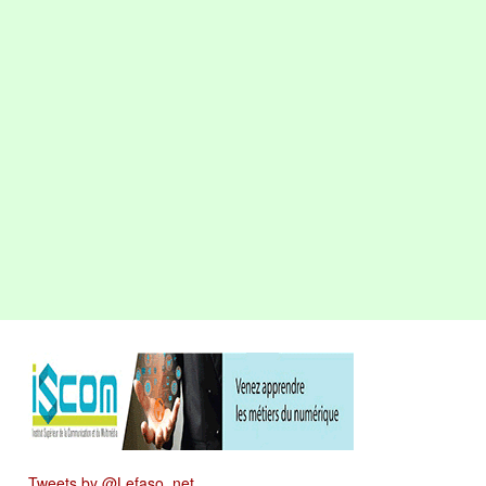
Tweets by @Lefaso_net