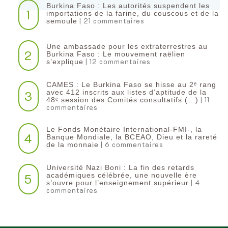
Burkina Faso : Les autorités suspendent les
1
importations de la farine, du couscous et de la
| 21 commentaires
semoule
Une ambassade pour les extraterrestres au
2
Burkina Faso : Le mouvement raëlien
| 12 commentaires
s’explique
CAMES : Le Burkina Faso se hisse au 2ᵉ rang
3
avec 412 inscrits aux listes d’aptitude de la
| 11
48ᵉ session des Comités consultatifs (…)
commentaires
Le Fonds Monétaire International-FMI-, la
4
Banque Mondiale, la BCEAO, Dieu et la rareté
| 6 commentaires
de la monnaie
Université Nazi Boni : La fin des retards
5
académiques célébrée, une nouvelle ère
| 4
s’ouvre pour l’enseignement supérieur
commentaires