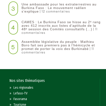
Une ambassade pour les extraterrestres au
3
Burkina Faso : Le mouvement raëlien
| 12 commentaires
s’explique
CAMES : Le Burkina Faso se hisse au 2ᵉ rang
4
avec 412 inscrits aux listes d’aptitude de la
| 11
48ᵉ session des Comités consultatifs (…)
commentaires
Assemblée législative du peuple : Mathieu
5
Boro fait ses premiers pas à l’hémicycle et
| 11
promet de porter la voix des Burkinabè
commentaires
Nos sites thématiques
»
Les régionales
»
Lefaso-TV
»
Fasorama
»
Tourisme