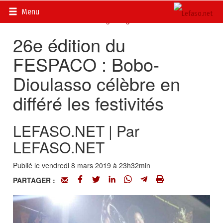
Accueil
>
Actualités
>
DOSSIERS
>
FESPACO 2011 : 26
Menu
février au 5 mars 2011 à Ouagadougou
26e édition du
FESPACO : Bobo-
Dioulasso célèbre en
différé les festivités
LEFASO.NET | Par
LEFASO.NET
Publié le vendredi 8 mars 2019 à 23h32min
PARTAGER :