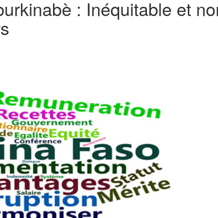
burkinabè : Inéquitable et no
rs