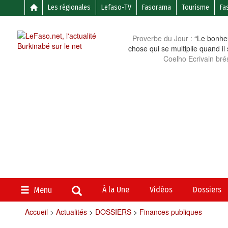
Les régionales
Lefaso-TV
Fasorama
Tourisme
Fa
Proverbe du Jour :
“Le bonheu
chose qui se multiplie quand il
Coelho Ecrivain brés
À la Une
Vidéos
Dossiers
Menu
Accueil
>
Actualités
>
DOSSIERS
>
Finances publiques