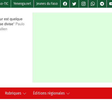
so-TIC
Yenenga.net
Jeunes du Faso
r est quelque
 se divise”
Paulo
ilien
Rubriques
Éditions régionales