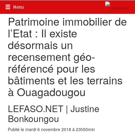
Accueil
>
Actualités
>
DOSSIERS
>
Finances publiques
Menu
Patrimoine immobilier de
l’Etat : Il existe
désormais un
recensement géo-
référencé pour les
bâtiments et les terrains
à Ouagadougou
LEFASO.NET | Justine
Bonkoungou
Publié le mardi 6 novembre 2018 à 23h50min