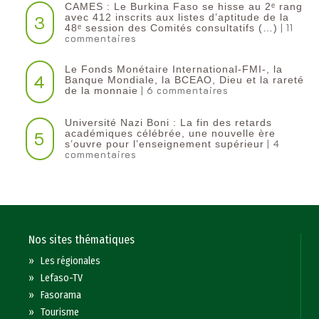
CAMES : Le Burkina Faso se hisse au 2ᵉ rang
3
avec 412 inscrits aux listes d’aptitude de la
| 11
48ᵉ session des Comités consultatifs (…)
commentaires
Le Fonds Monétaire International-FMI-, la
4
Banque Mondiale, la BCEAO, Dieu et la rareté
| 6 commentaires
de la monnaie
Université Nazi Boni : La fin des retards
5
académiques célébrée, une nouvelle ère
| 4
s’ouvre pour l’enseignement supérieur
commentaires
Nos sites thématiques
»
Les régionales
»
Lefaso-TV
»
Fasorama
»
Tourisme