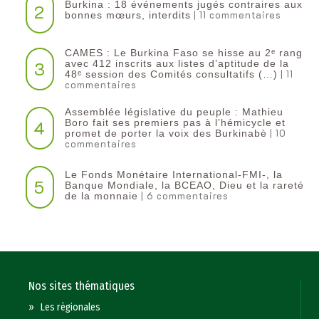
Burkina : 18 événements jugés contraires aux
2
| 11 commentaires
bonnes mœurs, interdits
CAMES : Le Burkina Faso se hisse au 2ᵉ rang
3
avec 412 inscrits aux listes d’aptitude de la
| 11
48ᵉ session des Comités consultatifs (…)
commentaires
Assemblée législative du peuple : Mathieu
4
Boro fait ses premiers pas à l’hémicycle et
| 10
promet de porter la voix des Burkinabè
commentaires
Le Fonds Monétaire International-FMI-, la
5
Banque Mondiale, la BCEAO, Dieu et la rareté
| 6 commentaires
de la monnaie
Nos sites thématiques
»
Les régionales