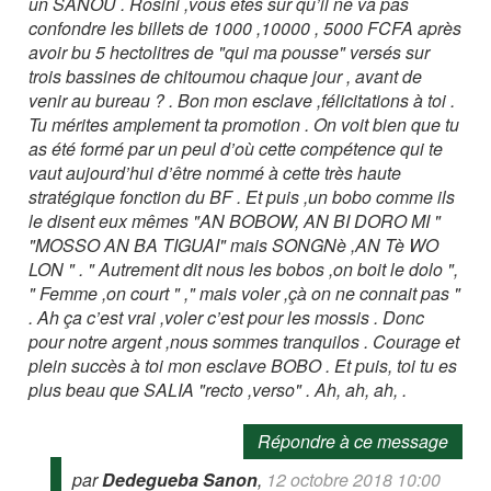
un SANOU . Rosini ,vous êtes sûr qu’il ne va pas
confondre les billets de 1000 ,10000 , 5000 FCFA après
avoir bu 5 hectolitres de "qui ma pousse" versés sur
trois bassines de chitoumou chaque jour , avant de
venir au bureau ? . Bon mon esclave ,félicitations à toi .
Tu mérites amplement ta promotion . On voit bien que tu
as été formé par un peul d’où cette compétence qui te
vaut aujourd’hui d’être nommé à cette très haute
stratégique fonction du BF . Et puis ,un bobo comme ils
le disent eux mêmes "AN BOBOW, AN BI DORO MI "
"MOSSO AN BA TIGUAI" mais SONGNè ,AN Tè WO
LON " . " Autrement dit nous les bobos ,on boit le dolo ",
" Femme ,on court " ," mais voler ,çà on ne connait pas "
. Ah ça c’est vrai ,voler c’est pour les mossis . Donc
pour notre argent ,nous sommes tranquilos . Courage et
plein succès à toi mon esclave BOBO . Et puis, toi tu es
plus beau que SALIA "recto ,verso" . Ah, ah, ah, .
Répondre à ce message
par
Dedegueba Sanon
,
12 octobre 2018 10:00