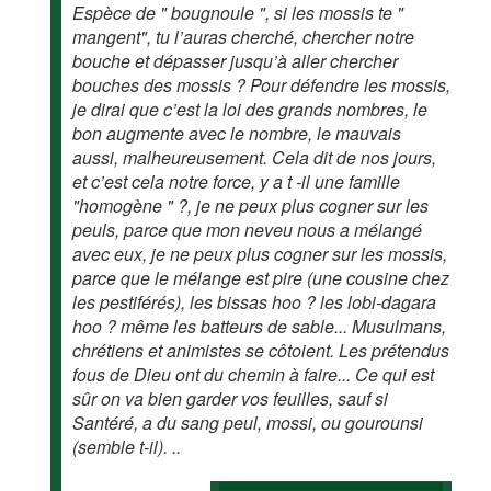
Espèce de " bougnoule ", si les mossis te "
mangent", tu l’auras cherché, chercher notre
bouche et dépasser jusqu’à aller chercher
bouches des mossis ? Pour défendre les mossis,
je dirai que c’est la loi des grands nombres, le
bon augmente avec le nombre, le mauvais
aussi, malheureusement. Cela dit de nos jours,
et c’est cela notre force, y a t -il une famille
"homogène " ?, je ne peux plus cogner sur les
peuls, parce que mon neveu nous a mélangé
avec eux, je ne peux plus cogner sur les mossis,
parce que le mélange est pire (une cousine chez
les pestiférés), les bissas hoo ? les lobi-dagara
hoo ? même les batteurs de sable... Musulmans,
chrétiens et animistes se côtoient. Les prétendus
fous de Dieu ont du chemin à faire... Ce qui est
sûr on va bien garder vos feuilles, sauf si
Santéré, a du sang peul, mossi, ou gourounsi
(semble t-il). ..