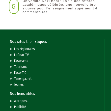
Université Nazi Boni : La fin des retards
5
académiques célébrée, une nouvelle ère
| 4
s’ouvre pour l’enseignement supérieur
commentaires
Nos sites thématiques
»
Les régionales
»
Lefaso-TV
»
Fasorama
»
Tourisme
»
Faso-TIC
»
Yenenga.net
»
Jeunes
Nos liens utiles
»
A propos...
»
Publicité