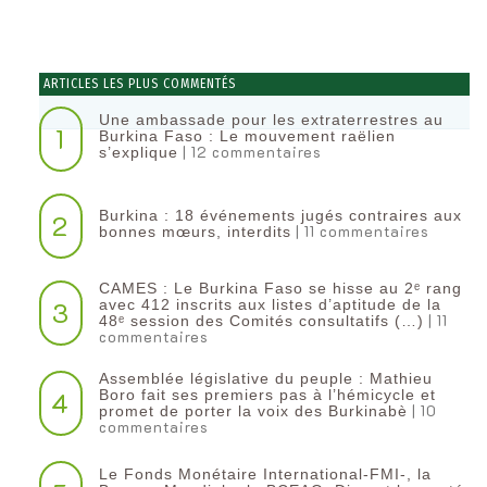
ARTICLES LES PLUS COMMENTÉS
Une ambassade pour les extraterrestres au
1
Burkina Faso : Le mouvement raëlien
| 12 commentaires
s’explique
Burkina : 18 événements jugés contraires aux
2
| 11 commentaires
bonnes mœurs, interdits
CAMES : Le Burkina Faso se hisse au 2ᵉ rang
3
avec 412 inscrits aux listes d’aptitude de la
| 11
48ᵉ session des Comités consultatifs (…)
commentaires
Assemblée législative du peuple : Mathieu
4
Boro fait ses premiers pas à l’hémicycle et
| 10
promet de porter la voix des Burkinabè
commentaires
Le Fonds Monétaire International-FMI-, la