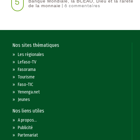
5
Banque Mondiale, la BCEAO, Dieu et la rareté
| 6 commentaires
de la monnaie
Nos sites thématiques
»
Les régionales
»
Lefaso-TV
»
Fasorama
»
Tourisme
»
Faso-TIC
»
Yenenga.net
»
Jeunes
Nos liens utiles
»
A propos...
»
Publicité
»
Partenariat