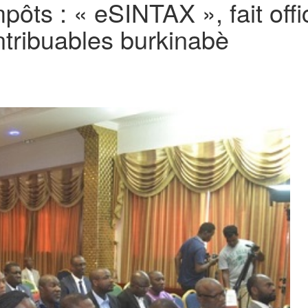
pôts : « eSINTAX », fait off
ntribuables burkinabè