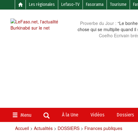
Les régionales
Lefaso-TV
Fasorama
Tourisme
Fa
Proverbe du Jour :
“Le bonheu
chose qui se multiplie quand il
Coelho Ecrivain brés
À la Une
Vidéos
Dossiers
Menu
Accueil
>
Actualités
>
DOSSIERS
>
Finances publiques