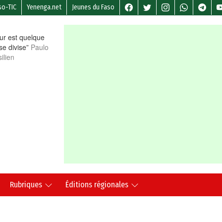
so-TIC
Yenenga.net
Jeunes du Faso
r est quelque
 se divise”
Paulo
ilien
Rubriques
Éditions régionales