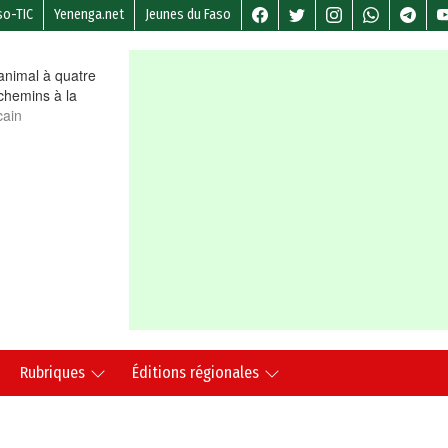
so-TIC
Yenenga.net
Jeunes du Faso
nimal à quatre
chemins à la
cain
Rubriques
Éditions régionales