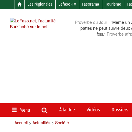
Les régionales
Lefaso-TV
Fasorama
Tourisme
Fa
Proverbe du Jour :
“Même un a
pattes ne peut suivre deux 
fois.”
Proverbe afri
À la Une
Vidéos
Dossiers
Menu
Accueil
>
Actualités
>
Société