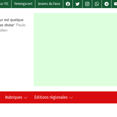
so-TIC
Yenenga.net
Jeunes du Faso
r est quelque
 se divise”
Paulo
ilien
Rubriques
Éditions régionales