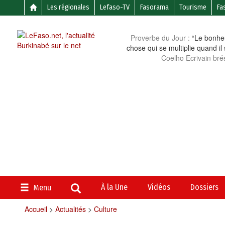
Les régionales
Lefaso-TV
Fasorama
Tourisme
Fa
Proverbe du Jour :
“Le bonheu
chose qui se multiplie quand il
Coelho Ecrivain brés
À la Une
Vidéos
Dossiers
Menu
Accueil
>
Actualités
>
Culture