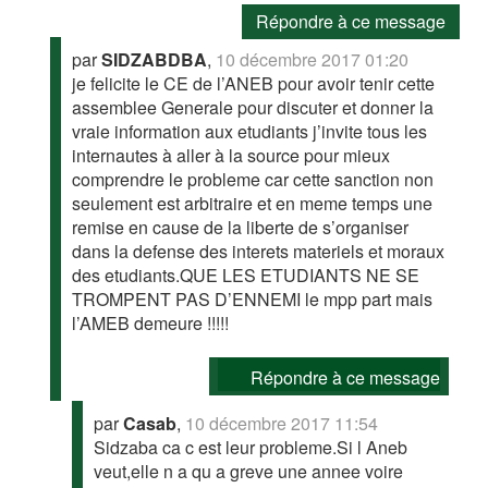
Répondre à ce message
par
SIDZABDBA
,
10 décembre 2017 01:20
je felicite le CE de l’ANEB pour avoir tenir cette
assemblee Generale pour discuter et donner la
vraie information aux etudiants j’invite tous les
internautes à aller à la source pour mieux
comprendre le probleme car cette sanction non
seulement est arbitraire et en meme temps une
remise en cause de la liberte de s’organiser
dans la defense des interets materiels et moraux
des etudiants.QUE LES ETUDIANTS NE SE
TROMPENT PAS D’ENNEMI le mpp part mais
l’AMEB demeure !!!!!
Répondre à ce message
par
Casab
,
10 décembre 2017 11:54
Sidzaba ca c est leur probleme.Si l Aneb
veut,elle n a qu a greve une annee voire