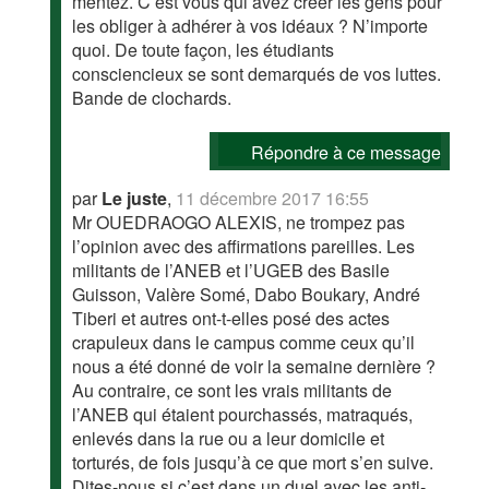
mentez. C’est vous qui avez créer les gens pour
les obliger à adhérer à vos idéaux ? N’importe
quoi. De toute façon, les étudiants
consciencieux se sont demarqués de vos luttes.
Bande de clochards.
Répondre à ce message
par
Le juste
,
11 décembre 2017 16:55
Mr OUEDRAOGO ALEXIS, ne trompez pas
l’opinion avec des affirmations pareilles. Les
militants de l’ANEB et l’UGEB des Basile
Guisson, Valère Somé, Dabo Boukary, André
Tiberi et autres ont-t-elles posé des actes
crapuleux dans le campus comme ceux qu’il
nous a été donné de voir la semaine dernière ?
Au contraire, ce sont les vrais militants de
l’ANEB qui étaient pourchassés, matraqués,
enlevés dans la rue ou a leur domicile et
torturés, de fois jusqu’à ce que mort s’en suive.
Dites-nous si c’est dans un duel avec les anti-