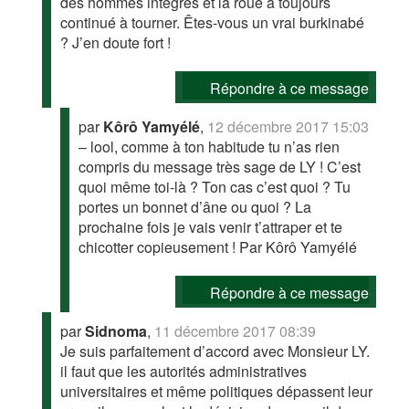
des hommes intègres et la roue a toujours
continué à tourner. Êtes-vous un vrai burkinabé
? J’en doute fort !
Répondre à ce message
par
Kôrô Yamyélé
,
12 décembre 2017 15:03
– lool, comme à ton habitude tu n’as rien
compris du message très sage de LY ! C’est
quoi même toi-là ? Ton cas c’est quoi ? Tu
portes un bonnet d’âne ou quoi ? La
prochaine fois je vais venir t’attraper et te
chicotter copieusement ! Par Kôrô Yamyélé
Répondre à ce message
par
Sidnoma
,
11 décembre 2017 08:39
Je suis parfaitement d’accord avec Monsieur LY.
il faut que les autorités administratives
universitaires et même politiques dépassent leur