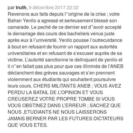
par
truth
,
9 décembre 2017 22:32
Revenons aux faits depuis l’’origine de la crise ; votre
Bahan Yenilo a agressé et serieusement blessé son
camarade. Le peché de ce dernier est d’’avoir accepté
le demarrage des cours des bacheliers venus juste
après eux à l’université. Yenilo pousse l’outrecuidance
à bout en refusant de fournir un rapport aux autorités
universitaires et en refusant de s’excuser auprès de sa
victime. L’autorité sanctionne le delinquant de yenilo et
il n’’en fallait pas plus pour que ces illiminés de l’ANEB
déclanchent des grèves sauvages et s’en prennent
violemment aux étudiants qui souhaitent poursuivre
leurs cours. CHERS MILITANTS ANEB ; VOUS AVEZ
PERDU LA BATAIL DE L’OPINION ET VOUS
CREUSEREZ VOTRE PROPRE TOMBE SI VOUS
VOUS OBSTINEZ DANS L’ERREUR ; SACHEZ QUE
NOUS ,ETUDIANTS NE NOUS LAISSERONS
JAMAIS BERNER PAR LES FUTURES DICTATEURS
QUE VOUS ETES.