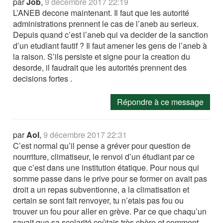
par
Job
,
9 décembre 2017 22:19
L’ANEB decone maintenant. Il faut que les autorité
administrations prennent le cas de l’aneb au serieux.
Depuis quand c’est l’aneb qui va decider de la sanction
d’un etudiant fautif ? Il faut amener les gens de l’aneb à
la raison. S’ils persiste et signe pour la creation du
desorde, il faudrait que les autorités prennent des
decisions fortes .
Répondre à ce message
par
Aol
,
9 décembre 2017 22:31
C’est normal qu’il pense a gréver pour question de
nourriture, climatiseur, le renvoi d’un étudiant par ce
que c’est dans une institution étatique. Pour nous qui
somme passe dans le prive pour se former on avait pas
droit a un repas subventionne, a la climatisation et
certain se sont fait renvoyer, tu n’etais pas fou ou
trouver un fou pour aller en grève. Par ce que chaqu’un
savait que sa scolarité coûtais très chère et comment