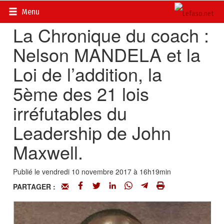
Accueil
>
Actualités
>
DOSSIERS
>
La chronique du coach
Menu
La Chronique du coach :
Nelson MANDELA et la
Loi de l’addition, la
5ème des 21 lois
irréfutables du
Leadership de John
Maxwell.
Publié le vendredi 10 novembre 2017 à 16h19min
PARTAGER :