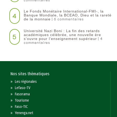
Le Fonds Monétaire International-FMI-, la
4
Banque Mondiale, la BCEAO, Dieu et la rareté
| 6 commentaires
de la monnaie
Université Nazi Boni : La fin des retards
5
académiques célébrée, une nouvelle ère
| 4
s’ouvre pour l’enseignement supérieur
commentaires
Nos sites thématiques
»
Les régionales
»
Lefaso-TV
»
Fasorama
»
Tourisme
»
Faso-TIC
»
Yenenga.net