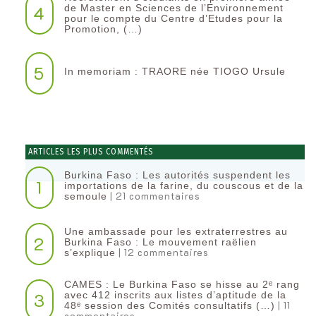
4
de Master en Sciences de l’Environnement
pour le compte du Centre d’Etudes pour la
Promotion, (…)
5
In memoriam : TRAORE née TIOGO Ursule
ARTICLES LES PLUS COMMENTÉS
Burkina Faso : Les autorités suspendent les
1
importations de la farine, du couscous et de la
| 21 commentaires
semoule
Une ambassade pour les extraterrestres au
2
Burkina Faso : Le mouvement raëlien
| 12 commentaires
s’explique
CAMES : Le Burkina Faso se hisse au 2ᵉ rang
3
avec 412 inscrits aux listes d’aptitude de la
| 11
48ᵉ session des Comités consultatifs (…)
commentaires