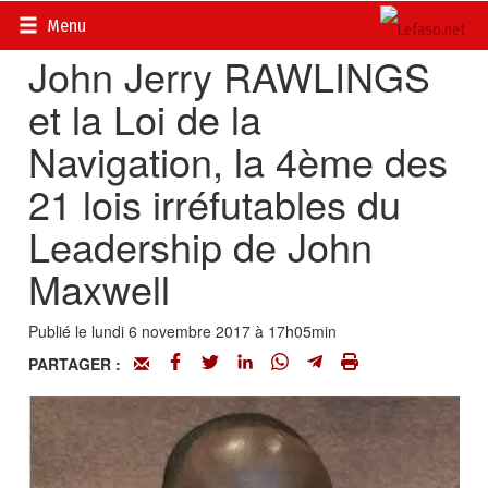
Accueil
>
Actualités
>
DOSSIERS
>
La chronique du coach
Menu
John Jerry RAWLINGS
et la Loi de la
Navigation, la 4ème des
21 lois irréfutables du
Leadership de John
Maxwell
Publié le lundi 6 novembre 2017 à 17h05min
PARTAGER :