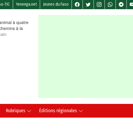
so-TIC
Yenenga.net
Jeunes du Faso
nimal à quatre
chemins à la
cain
Rubriques
Éditions régionales