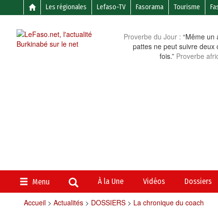
Les régionales
Lefaso-TV
Fasorama
Tourisme
Fa
Proverbe du Jour :
“Même un a
pattes ne peut suivre deux 
fois.”
Proverbe afri
À la Une
Vidéos
Dossiers
Menu
Accueil
>
Actualités
>
DOSSIERS
>
La chronique du coach