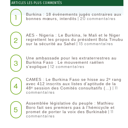
ARTICLES LES PLUS COMMENTÉS
Burkina : 18 événements jugés contraires aux
1
| 20 commentaires
bonnes mœurs, interdits
AES - Nigeria : Le Burkina, le Mali et le Niger
2
regrettent les propos du président Bola Tinubu
| 15 commentaires
sur la sécurité au Sahel
Une ambassade pour les extraterrestres au
3
Burkina Faso : Le mouvement raëlien
| 12 commentaires
s’explique
CAMES : Le Burkina Faso se hisse au 2ᵉ rang
4
avec 412 inscrits aux listes d’aptitude de la
| 11
48ᵉ session des Comités consultatifs (…)
commentaires
Assemblée législative du peuple : Mathieu
5
Boro fait ses premiers pas à l’hémicycle et
| 11
promet de porter la voix des Burkinabè
commentaires