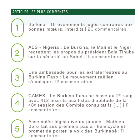
ARTICLES LES PLUS COMMENTÉS
Burkina : 18 événements jugés contraires aux
1
| 20 commentaires
bonnes mœurs, interdits
AES - Nigeria : Le Burkina, le Mali et le Niger
2
regrettent les propos du président Bola Tinubu
| 15 commentaires
sur la sécurité au Sahel
Une ambassade pour les extraterrestres au
3
Burkina Faso : Le mouvement raëlien
| 12 commentaires
s’explique
CAMES : Le Burkina Faso se hisse au 2ᵉ rang
4
avec 412 inscrits aux listes d’aptitude de la
| 11
48ᵉ session des Comités consultatifs (…)
commentaires
Assemblée législative du peuple : Mathieu
5
Boro fait ses premiers pas à l’hémicycle et
| 11
promet de porter la voix des Burkinabè
commentaires