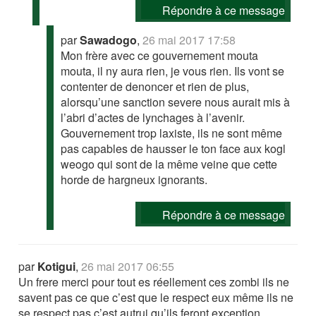
Répondre à ce message
par
Sawadogo
,
26 mai 2017 17:58
Mon frère avec ce gouvernement mouta
mouta, il ny aura rien, je vous rien. Ils vont se
contenter de denoncer et rien de plus,
alorsqu’une sanction severe nous aurait mis à
l’abri d’actes de lynchages à l’avenir.
Gouvernement trop laxiste, ils ne sont même
pas capables de hausser le ton face aux kogl
weogo qui sont de la même veine que cette
horde de hargneux ignorants.
Répondre à ce message
par
Kotigui
,
26 mai 2017 06:55
Un frere merci pour tout es réellement ces zombi ils ne
savent pas ce que c’est que le respect eux même ils ne
se respect pas c’est autrui qu’ils feront exception