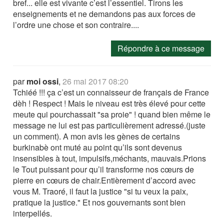
bref... elle est vivante c’est l’essentiel. Tirons les
enseignements et ne demandons pas aux forces de
l’ordre une chose et son contraire....
Répondre à ce message
par
moi ossi
,
26 mai 2017 08:20
Tchiéé !!! ça c’est un connaisseur de français de France
dèh ! Respect ! Mais le niveau est très élevé pour cette
meute qui pourchassait "sa proie" ! quand bien même le
message ne lui est pas particulièrement adressé.(juste
un comment). A mon avis les gènes de certains
burkinabè ont muté au point qu’ils sont devenus
insensibles à tout, impulsifs,méchants, mauvais.Prions
le Tout puissant pour qu’il transforme nos cœurs de
pierre en cœurs de chair.Entièrement d’accord avec
vous M. Traoré, il faut la justice "si tu veux la paix,
pratique la justice." Et nos gouvernants sont bien
interpellés.