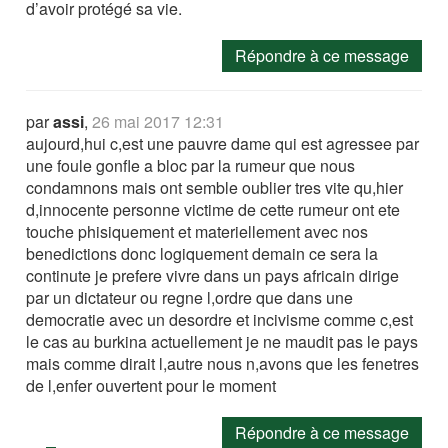
d’avoir protégé sa vie.
Répondre à ce message
par
assi
,
26 mai 2017 12:31
aujourd,hui c,est une pauvre dame qui est agressee par
une foule gonfle a bloc par la rumeur que nous
condamnons mais ont semble oublier tres vite qu,hier
d,innocente personne victime de cette rumeur ont ete
touche phisiquement et materiellement avec nos
benedictions donc logiquement demain ce sera la
continute je prefere vivre dans un pays africain dirige
par un dictateur ou regne l,ordre que dans une
democratie avec un desordre et incivisme comme c,est
le cas au burkina actuellement je ne maudit pas le pays
mais comme dirait l,autre nous n,avons que les fenetres
de l,enfer ouvertent pour le moment
Répondre à ce message