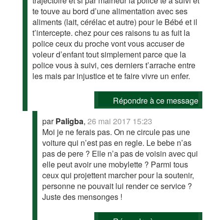
trajectoire et si par malheur la police te a suivi et
te touve au bord d’une alimentation avec ses
aliments (lait, cérélac et autre) pour le Bébé et il
t’intercepte. chez pour ces raisons tu as fuit la
police ceux du proche vont vous accuser de
voleur d’enfant tout simplement parce que la
police vous à suivi, ces derniers t’arrache entre
les mais par injustice et te faire vivre un enfer.
Répondre à ce message
par
Paligba
,
26 mai 2017 15:23
Moi je ne ferais pas. On ne circule pas une
voiture qui n’est pas en regle. Le bebe n’as
pas de pere ? Elle n’a pas de voisin avec qui
elle peut avoir une mobylette ? Parmi tous
ceux qui projettent marcher pour la soutenir,
personne ne pouvait lui render ce service ?
Juste des mensonges !