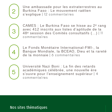
Une ambassade pour les extraterrestres au
2
Burkina Faso : Le mouvement raëlien
| 12 commentaires
s’explique
CAMES : Le Burkina Faso se hisse au 2ᵉ rang
3
avec 412 inscrits aux listes d’aptitude de la
| 11
48ᵉ session des Comités consultatifs (…)
commentaires
Le Fonds Monétaire International-FMI-, la
4
Banque Mondiale, la BCEAO, Dieu et la rareté
| 6 commentaires
de la monnaie
Université Nazi Boni : La fin des retards
5
académiques célébrée, une nouvelle ère
| 4
s’ouvre pour l’enseignement supérieur
commentaires
Nos sites thématiques