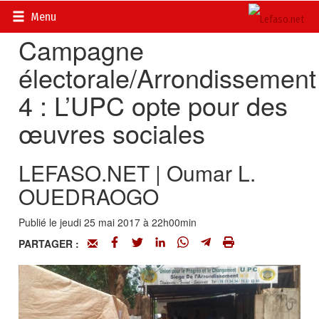
Accueil
>
Actualités
>
DOSSIERS
>
Elections 2015
Menu
Campagne
électorale/Arrondissement
4 : L’UPC opte pour des
œuvres sociales
LEFASO.NET | Oumar L.
OUEDRAOGO
Publié le jeudi 25 mai 2017 à 22h00min
PARTAGER :