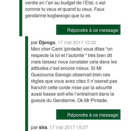
ventre en l’air au budget de l’Etat. c est
comme tu veux et quand tu veux. Faux
gendarme koglweogo que tu es
Répondre à ce message
par
Djongo
,
17 mai 2017 13:32
Mon cher Cami (pintade) vous dites "on
respecte la loi et l’autorité " très bien dit
mais laissez nous constater cela dans les
attitudes c’est encore mieux. Si Mr
Guezouma Sanogo observait bien ces
règles que vous avez citez il n’oserait pas
franchir cette corde mise par la sécurité
aussi basse soit-elle l’entraînant dans la
gueule du Gendarme. Ok Mr Pintade.
Répondre à ce message
par
sira
,
17 mai 2017 15:37