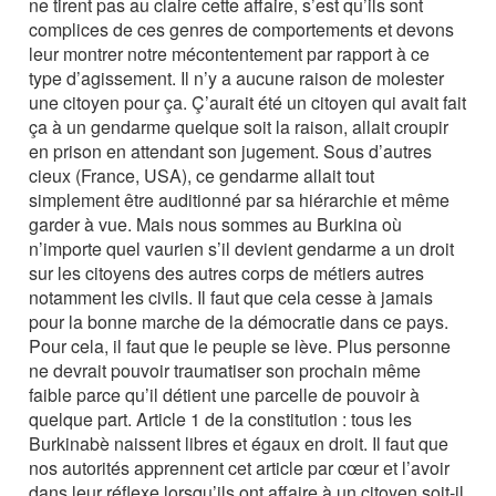
ne tirent pas au claire cette affaire, s’est qu’ils sont
complices de ces genres de comportements et devons
leur montrer notre mécontentement par rapport à ce
type d’agissement. Il n’y a aucune raison de molester
une citoyen pour ça. Ç’aurait été un citoyen qui avait fait
ça à un gendarme quelque soit la raison, allait croupir
en prison en attendant son jugement. Sous d’autres
cieux (France, USA), ce gendarme allait tout
simplement être auditionné par sa hiérarchie et même
garder à vue. Mais nous sommes au Burkina où
n’importe quel vaurien s’il devient gendarme a un droit
sur les citoyens des autres corps de métiers autres
notamment les civils. Il faut que cela cesse à jamais
pour la bonne marche de la démocratie dans ce pays.
Pour cela, il faut que le peuple se lève. Plus personne
ne devrait pouvoir traumatiser son prochain même
faible parce qu’il détient une parcelle de pouvoir à
quelque part. Article 1 de la constitution : tous les
Burkinabè naissent libres et égaux en droit. Il faut que
nos autorités apprennent cet article par cœur et l’avoir
dans leur réflexe lorsqu’ils ont affaire à un citoyen soit-il