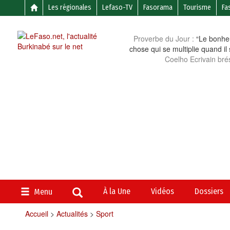
Les régionales
Lefaso-TV
Fasorama
Tourisme
Fa
Proverbe du Jour :
“Le bonheu
chose qui se multiplie quand il
Coelho Ecrivain brés
À la Une
Vidéos
Dossiers
Menu
Accueil
>
Actualités
>
Sport