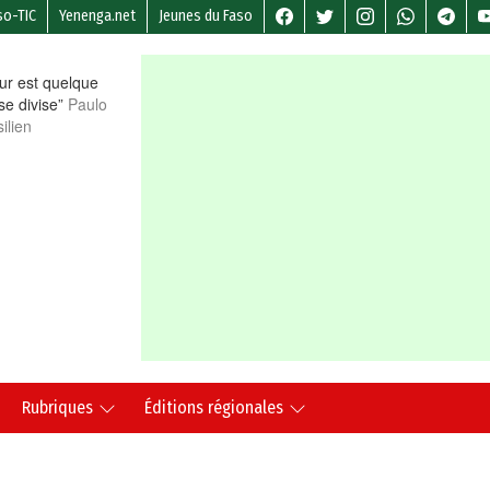
so-TIC
Yenenga.net
Jeunes du Faso
r est quelque
 se divise”
Paulo
ilien
Rubriques
Éditions régionales