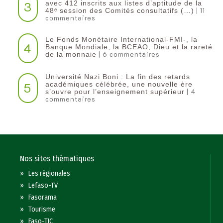
3
avec 412 inscrits aux listes d’aptitude de la
| 11
48ᵉ session des Comités consultatifs (…)
commentaires
Le Fonds Monétaire International-FMI-, la
4
Banque Mondiale, la BCEAO, Dieu et la rareté
| 6 commentaires
de la monnaie
Université Nazi Boni : La fin des retards
5
académiques célébrée, une nouvelle ère
| 4
s’ouvre pour l’enseignement supérieur
commentaires
Nos sites thématiques
»
Les régionales
»
Lefaso-TV
»
Fasorama
»
Tourisme
»
Faso-TIC