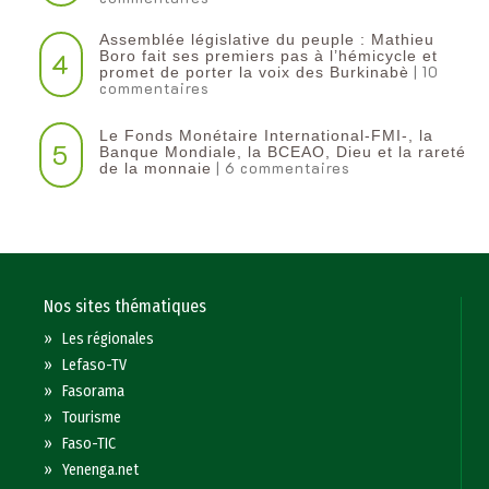
Assemblée législative du peuple : Mathieu
4
Boro fait ses premiers pas à l’hémicycle et
| 10
promet de porter la voix des Burkinabè
commentaires
Le Fonds Monétaire International-FMI-, la
5
Banque Mondiale, la BCEAO, Dieu et la rareté
| 6 commentaires
de la monnaie
Nos sites thématiques
»
Les régionales
»
Lefaso-TV
»
Fasorama
»
Tourisme
»
Faso-TIC
»
Yenenga.net