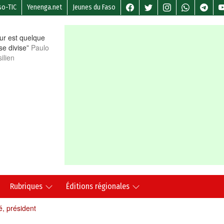
so-TIC
Yenenga.net
Jeunes du Faso
r est quelque
 se divise”
Paulo
ilien
Rubriques
Éditions régionales
, président