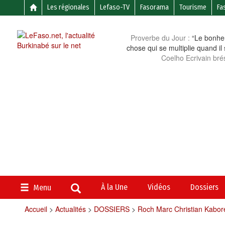
Les régionales
Lefaso-TV
Fasorama
Tourisme
Fa
Proverbe du Jour :
“Le bonheu
chose qui se multiplie quand il
Coelho Ecrivain brés
À la Une
Vidéos
Dossiers
Menu
Accueil
>
Actualités
>
DOSSIERS
>
Roch Marc Christian Kaboré