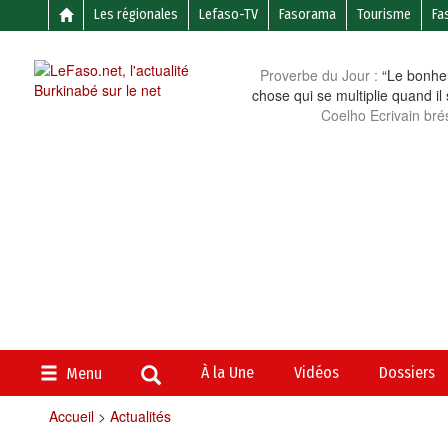
Les régionales
Lefaso-TV
Fasorama
Tourisme
Fa
Proverbe du Jour :
“Le bonheu
chose qui se multiplie quand il
Coelho Ecrivain brés
À la Une
Vidéos
Dossiers
Menu
Accueil
>
Actualités