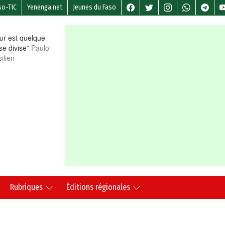
so-TIC
Yenenga.net
Jeunes du Faso
r est quelque
 se divise”
Paulo
ilien
Rubriques
Éditions régionales