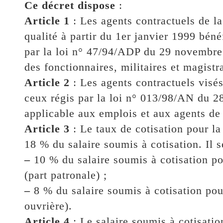
Ce décret dispose
:
Article 1
: Les agents contractuels de l
qualité à partir du 1er janvier 1999 béné
par la loi n° 47/94/ADP du 29 novembre 
des fonctionnaires, militaires et magistra
Article 2
: Les agents contractuels visés
ceux régis par la loi n° 013/98/AN du 28
applicable aux emplois et aux agents de 
Article 3
: Le taux de cotisation pour la 
18 % du salaire soumis à cotisation. Il
–
10 % du salaire soumis à cotisation po
(part patronale) ;
–
8 % du salaire soumis à cotisation pour
ouvrière).
Article 4
: Le salaire soumis à cotisatio