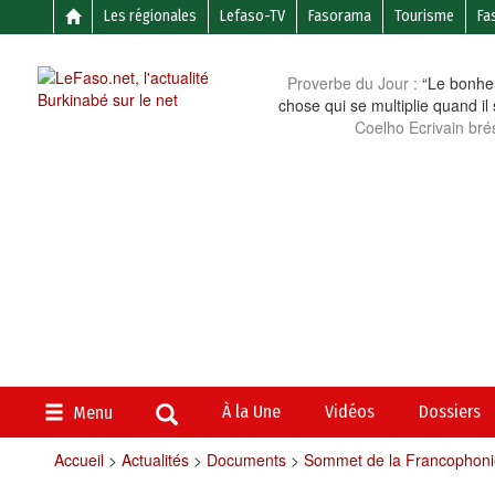
Les régionales
Lefaso-TV
Fasorama
Tourisme
Fa
Proverbe du Jour :
“Le bonheu
chose qui se multiplie quand il
Coelho Ecrivain brés
À la Une
Vidéos
Dossiers
Menu
Accueil
>
Actualités
>
Documents
>
Sommet de la Francophoni