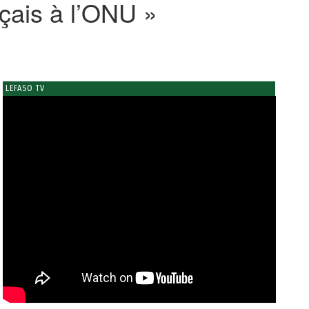
nçais à l’ONU »
LEFASO TV