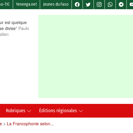
so-TIC
Yenenga.net
Jeunes du Faso
r est quelque
 se divise”
Paulo
ilien
Rubriques
Éditions régionales
e
>
La Francophonie selon...