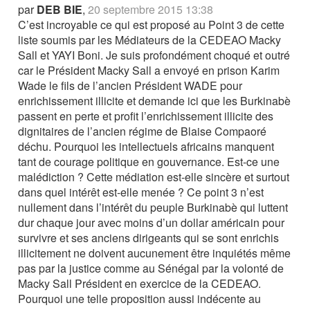
par
DEB BIE
,
20 septembre 2015 13:38
C’est incroyable ce qui est proposé au Point 3 de cette
liste soumis par les Médiateurs de la CEDEAO Macky
Sall et YAYI Boni. Je suis profondément choqué et outré
car le Président Macky Sall a envoyé en prison Karim
Wade le fils de l’ancien Président WADE pour
enrichissement illicite et demande ici que les Burkinabè
passent en perte et profit l’enrichissement illicite des
dignitaires de l’ancien régime de Blaise Compaoré
déchu. Pourquoi les intellectuels africains manquent
tant de courage politique en gouvernance. Est-ce une
malédiction ? Cette médiation est-elle sincère et surtout
dans quel intérêt est-elle menée ? Ce point 3 n’est
nullement dans l’intérêt du peuple Burkinabè qui luttent
dur chaque jour avec moins d’un dollar américain pour
survivre et ses anciens dirigeants qui se sont enrichis
illicitement ne doivent aucunement être inquiétés même
pas par la justice comme au Sénégal par la volonté de
Macky Sall Président en exercice de la CEDEAO.
Pourquoi une telle proposition aussi indécente au