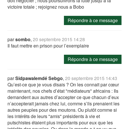
doit négocier ; nous poursuivrons la lutte jusqu a la
victoire totale ; rejoignez nous a Bobo
Répondre à ce message
par
sombo
,
20 septembre 2015 14:28
Il faut mettre en prison pour l’exemplaire
Répondre à ce message
par
Sidpawalemdé Sebgo
,
20 septembre 2015 14:43
Qu’est-ce que je vous disais ? On les connait par cœur
maintenant, nos chefs d’état "médiateurs" africains : Ils
demandent aux autres d’accepter ce que chacun d’eux
n’accepterait jamais chez lui, comme s’ils prenaient les
autres peuples pour des moutons. Ou plutôt comme si
les intérêts de leurs "amis" présidents à vie et
putschistes étaient plus importants pour eux que les
intérêts des peuples. Ou dans le monde a-t-on vu que