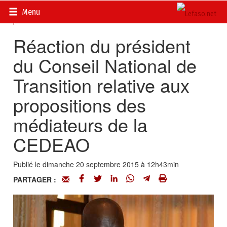
Accueil
>
Actualités
>
DOSSIERS
>
Putsch du Conseil National
Menu
pour la Démocratie
Réaction du président
du Conseil National de
Transition relative aux
propositions des
médiateurs de la
CEDEAO
Publié le dimanche 20 septembre 2015 à 12h43min
PARTAGER :