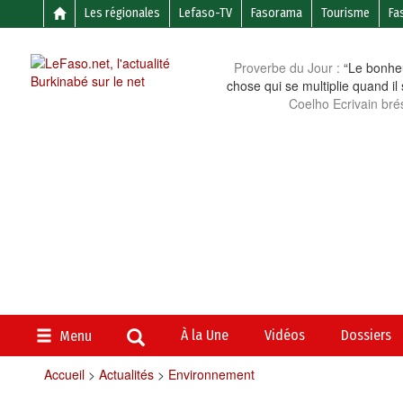
Les régionales
Lefaso-TV
Fasorama
Tourisme
Fa
Proverbe du Jour :
“Le bonheu
chose qui se multiplie quand il
Coelho Ecrivain brés
À la Une
Vidéos
Dossiers
Menu
Accueil
>
Actualités
>
Environnement