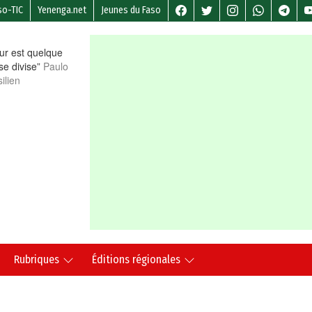
so-TIC
Yenenga.net
Jeunes du Faso
r est quelque
 se divise”
Paulo
ilien
Rubriques
Éditions régionales