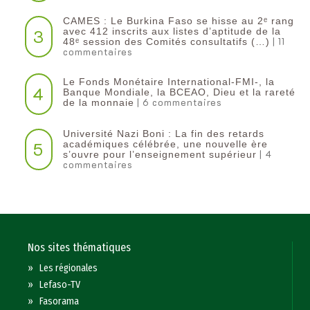
CAMES : Le Burkina Faso se hisse au 2ᵉ rang
3
avec 412 inscrits aux listes d’aptitude de la
| 11
48ᵉ session des Comités consultatifs (…)
commentaires
Le Fonds Monétaire International-FMI-, la
4
Banque Mondiale, la BCEAO, Dieu et la rareté
| 6 commentaires
de la monnaie
Université Nazi Boni : La fin des retards
5
académiques célébrée, une nouvelle ère
| 4
s’ouvre pour l’enseignement supérieur
commentaires
Nos sites thématiques
»
Les régionales
»
Lefaso-TV
»
Fasorama