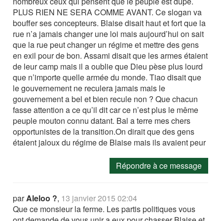
nombreux ceux qui pensent que le peuple est dupe.
PLUS RIEN NE SERA COMME AVANT. Ce slogan va
bouffer ses concepteurs. Blaise disait haut et fort que la
rue n’a jamais changer une loi mais aujourd’hui on sait
que la rue peut changer un régime et mettre des gens
en exil pour de bon. Assami disait que les armes étaient
de leur camp mais il a oublie que Dieu pèse plus lourd
que n’importe quelle armée du monde. Tiao disait que
le gouvernement ne reculera jamais mais le
gouvernement a bel et bien recule non ? Que chacun
fasse attention a ce qu’il dit car ce n’est plus le même
peuple mouton connu datant. Bal a terre mes chers
opportunistes de la transition.On dirait que des gens
étaient jaloux du régime de Blaise mais ils avaient peur
Répondre à ce message
par
Aleloo ?
,
13 janvier 2015 02:04
Que ce monsieur la ferme. Les partis politiques vous
ont demande de vous unir a eux pour chasser Blaise et