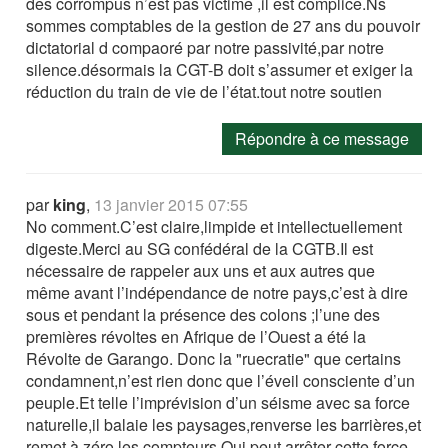
des corrompus n’est pas victime ,il est complice.Ns
sommes comptables de la gestion de 27 ans du pouvoir
dictatorial d compaoré par notre passivité,par notre
silence.désormais la CGT-B doit s’assumer et exiger la
réduction du train de vie de l’état.tout notre soutien
Répondre à ce message
par
king
,
13 janvier 2015 07:55
No comment.C’est claire,limpide et intellectuellement
digeste.Merci au SG confédéral de la CGTB.Il est
nécessaire de rappeler aux uns et aux autres que
même avant l’indépendance de notre pays,c’est à dire
sous et pendant la présence des colons ;l’une des
premières révoltes en Afrique de l’Ouest a été la
Révolte de Garango. Donc la "ruecratie" que certains
condamnent,n’est rien donc que l’éveil consciente d’un
peuple.Et telle l’imprévision d’un séisme avec sa force
naturelle,il balaie les paysages,renverse les barrières,et
remet à zéro les compteurs.Qui peut arrêter cette force