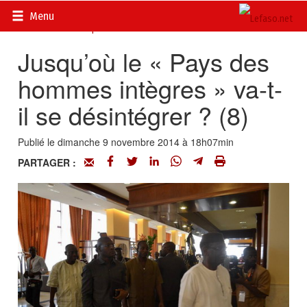
Accueil
>
Actualités
>
DOSSIERS
>
Burkina Faso : Chronique
Menu
des années Compaoré
Jusqu’où le « Pays des
hommes intègres » va-t-
il se désintégrer ? (8)
Publié le dimanche 9 novembre 2014 à 18h07min
PARTAGER :