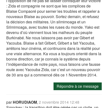
l’opposition de ne pas se laisser confisquer leur victoire
: Zida et compagnie ne sont que les complices de
Blaise Compaoré pour semer les troubles et rappeler a
nouveaux Blaise au pouvoir. Sortez demain, et refusez
la décision des militaires. Un silmimoaga et un
Silmimoaga, avec toutes les ruses du monde. Yako est
devenu d’où viennent tous les malheurs du peuple
Burkinabé. Ne nous laissons pas avoir par Gibert et
Yacouba. Blaise a fait Gilbert, Gilbert a fait Yacouba,
arrêtons leur cinéma, et continuons dans la réalité pour
une vraie alternance. Ka vous a toujours orienté dans la
bonne direction, car je connais le système depuis
l’indépendance de notre pays, nous faisons une fausse
route avec Yacouba Zida, car c’est un nouveau pouvoir
de 30 ans qui a commencé dès ce 1 Novembre 2014.
Répondre à ce message
par
HORUDIAOM
,
2 novembre 2014 12:48
Smockey ; la transition doit être gérée par un civile, un