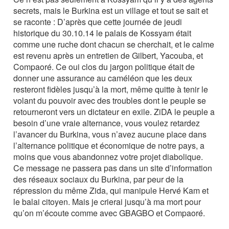
secrets, mais le Burkina est un village et tout se sait et
se raconte : D’après que cette journée de jeudi
historique du 30.10.14 le palais de Kossyam était
comme une ruche dont chacun se cherchait, et le calme
est revenu après un entretien de Gilbert, Yacouba, et
Compaoré. Ce oui clos du jargon politique était de
donner une assurance au caméléon que les deux
resteront fidèles jusqu’à la mort, même quitte à tenir le
volant du pouvoir avec des troubles dont le peuple se
retourneront vers un dictateur en exile. ZiDA le peuple a
besoin d’une vraie alternance, vous voulez retardez
l’avancer du Burkina, vous n’avez aucune place dans
l’alternance politique et économique de notre pays, a
moins que vous abandonnez votre projet diabolique.
Ce message ne passera pas dans un site d’information
des réseaux sociaux du Burkina, par peur de la
répression du même Zida, qui manipule Hervé Kam et
le balai citoyen. Mais je crierai jusqu’à ma mort pour
qu’on m’écoute comme avec GBAGBO et Compaoré.