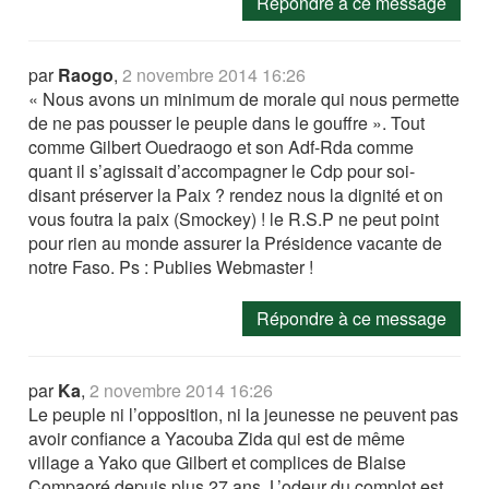
Répondre à ce message
par
Raogo
,
2 novembre 2014 16:26
« Nous avons un minimum de morale qui nous permette
de ne pas pousser le peuple dans le gouffre ». Tout
comme Gilbert Ouedraogo et son Adf-Rda comme
quant il s’agissait d’accompagner le Cdp pour soi-
disant préserver la Paix ? rendez nous la dignité et on
vous foutra la paix (Smockey) ! le R.S.P ne peut point
pour rien au monde assurer la Présidence vacante de
notre Faso. Ps : Publies Webmaster !
Répondre à ce message
par
Ka
,
2 novembre 2014 16:26
Le peuple ni l’opposition, ni la jeunesse ne peuvent pas
avoir confiance a Yacouba Zida qui est de même
village a Yako que Gilbert et complices de Blaise
Compaoré depuis plus 27 ans. L’odeur du complot est