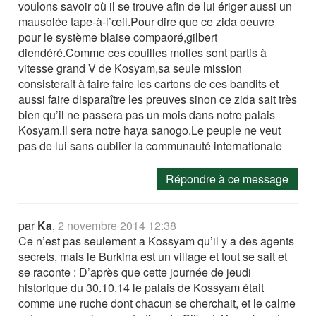
voulons savoir où il se trouve afin de lui ériger aussi un
mausolée tape-à-l’œil.Pour dire que ce zida oeuvre
pour le système blaise compaoré,gilbert
diendéré.Comme ces couilles molles sont partis à
vitesse grand V de Kosyam,sa seule mission
consisterait à faire faire les cartons de ces bandits et
aussi faire disparaître les preuves sinon ce zida sait très
bien qu’il ne passera pas un mois dans notre palais
Kosyam.Il sera notre haya sanogo.Le peuple ne veut
pas de lui sans oublier la communauté internationale
Répondre à ce message
par
Ka
,
2 novembre 2014 12:38
Ce n’est pas seulement a Kossyam qu’il y a des agents
secrets, mais le Burkina est un village et tout se sait et
se raconte : D’après que cette journée de jeudi
historique du 30.10.14 le palais de Kossyam était
comme une ruche dont chacun se cherchait, et le calme