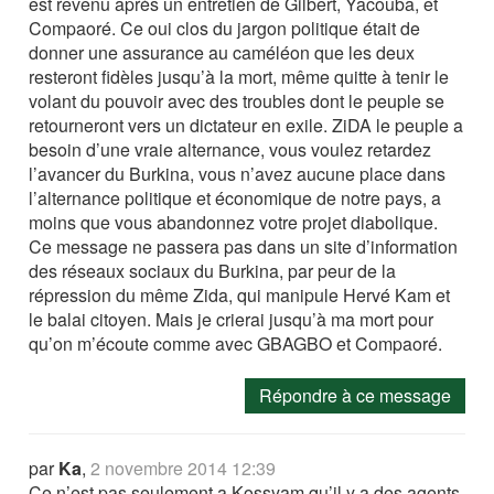
est revenu après un entretien de Gilbert, Yacouba, et
Compaoré. Ce oui clos du jargon politique était de
donner une assurance au caméléon que les deux
resteront fidèles jusqu’à la mort, même quitte à tenir le
volant du pouvoir avec des troubles dont le peuple se
retourneront vers un dictateur en exile. ZiDA le peuple a
besoin d’une vraie alternance, vous voulez retardez
l’avancer du Burkina, vous n’avez aucune place dans
l’alternance politique et économique de notre pays, a
moins que vous abandonnez votre projet diabolique.
Ce message ne passera pas dans un site d’information
des réseaux sociaux du Burkina, par peur de la
répression du même Zida, qui manipule Hervé Kam et
le balai citoyen. Mais je crierai jusqu’à ma mort pour
qu’on m’écoute comme avec GBAGBO et Compaoré.
Répondre à ce message
par
Ka
,
2 novembre 2014 12:39
Ce n’est pas seulement a Kossyam qu’il y a des agents