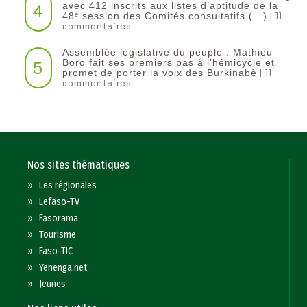
4
avec 412 inscrits aux listes d’aptitude de la
| 11
48ᵉ session des Comités consultatifs (…)
commentaires
Assemblée législative du peuple : Mathieu
5
Boro fait ses premiers pas à l’hémicycle et
| 11
promet de porter la voix des Burkinabè
commentaires
Nos sites thématiques
»
Les régionales
»
Lefaso-TV
»
Fasorama
»
Tourisme
»
Faso-TIC
»
Yenenga.net
»
Jeunes