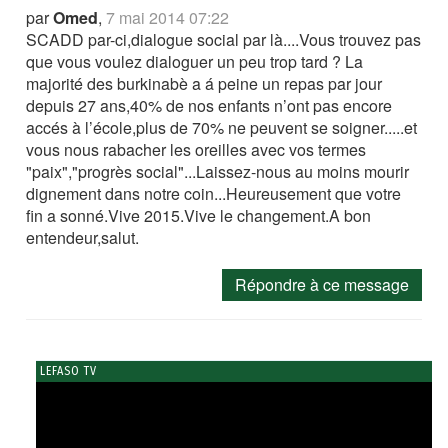
par
Omed
,
7 mai 2014 07:22
SCADD par-ci,dialogue social par là....Vous trouvez pas
que vous voulez dialoguer un peu trop tard ? La
majorité des burkinabè a á peine un repas par jour
depuis 27 ans,40% de nos enfants n’ont pas encore
accés à l’école,plus de 70% ne peuvent se soigner.....et
vous nous rabacher les oreilles avec vos termes
"paix","progrès social"...Laissez-nous au moins mourir
dignement dans notre coin...Heureusement que votre
fin a sonné.Vive 2015.Vive le changement.A bon
entendeur,salut.
Répondre à ce message
LEFASO TV